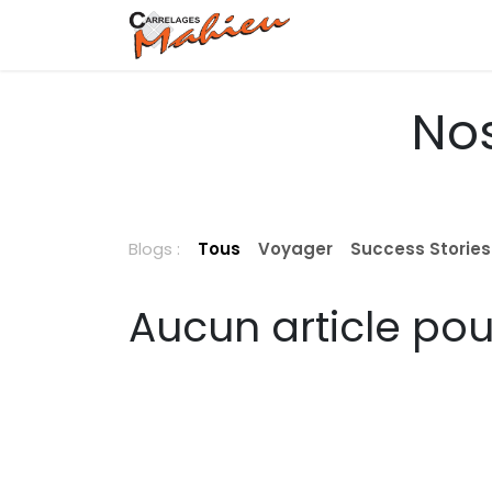
Se rendre au contenu
Page d'accueil
No
Nos
Blogs :
Tous
Voyager
Success Stories
Aucun article po